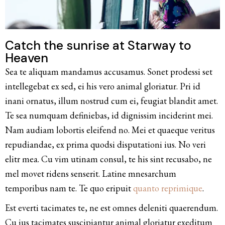
Catch the sunrise at Starway to
Heaven
Sea te aliquam mandamus accusamus. Sonet prodessi set
intellegebat ex sed, ei his vero animal gloriatur. Pri id
inani ornatus, illum nostrud cum ei, feugiat blandit amet.
Te sea numquam definiebas, id dignissim inciderint mei.
Nam audiam lobortis eleifend no. Mei et quaeque veritus
repudiandae, ex prima quodsi disputationi ius. No veri
elitr mea. Cu vim utinam consul, te his sint recusabo, ne
mel movet ridens senserit. Latine mnesarchum
temporibus nam te. Te quo eripuit
quanto reprimique
.
Est everti tacimates te, ne est omnes deleniti quaerendum.
Cu ius tacimates suscipiantur animal gloriatur exeditum